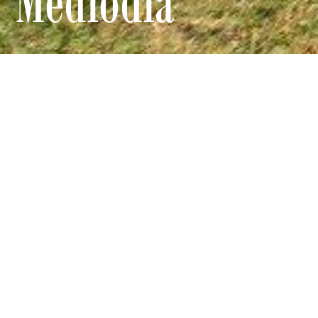
Mediodia
Charming House
Novia del Medio Dia , La Lisa , La Habana