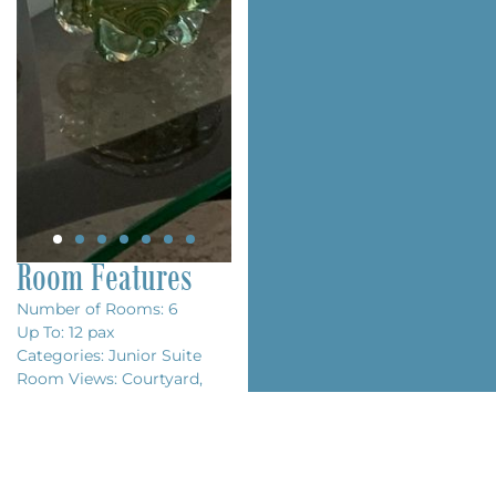
Room Features
Number of Rooms: 6
Up To: 12 pax
Categories: Junior Suite
Room Views: Courtyard,
Garden, City
Bed Types: King Size
Private Bathroom: Yes
Complements