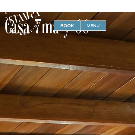
Casa 7ma y 66
BOOK
MENU