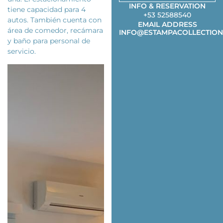
INFO & RESERVATION
tiene capacidad para 4
+53 52588540
autos. También cuenta con
EMAIL ADDRESS
área de comedor, recámara
INFO@ESTAMPACOLLECTION
y baño para personal de
servicio.