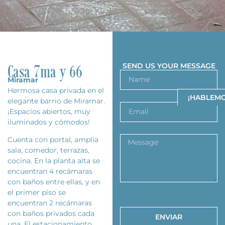
Casa 7ma y 66
SEND US YOUR MESSAGE
Miramar
Hermosa casa privada en el
¡HABLEMO
elegante barrio de Miramar.
¡Espacios abiertos, muy
iluminados y cómodos!
Cuenta con portal, amplia
sala, comedor, terrazas,
cocina. En la planta alta se
encuentran 4 recámaras
con baños entre ellas, y en
el primer piso se
encuentran 2 recámaras
con baños privados cada
ENVIAR
una. El estacionamiento